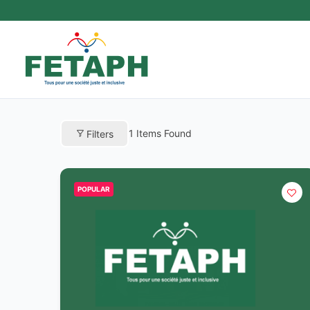
Aller
au
contenu
1
Items Found
Filters
POPULAR