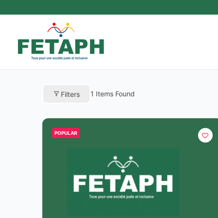
Aller
au
contenu
1
Items Found
Filters
POPULAR