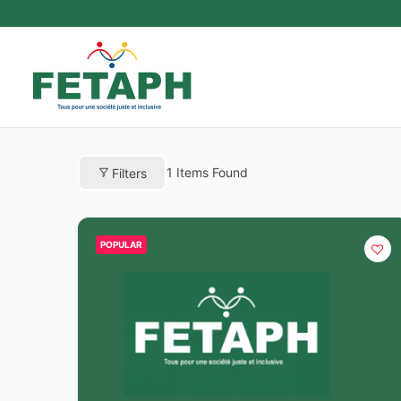
Aller
au
contenu
1
Items Found
Filters
POPULAR