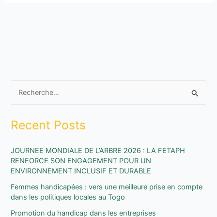
R
e
Recent Posts
c
h
JOURNEE MONDIALE DE L’ARBRE 2026 : LA FETAPH
e
RENFORCE SON ENGAGEMENT POUR UN
r
ENVIRONNEMENT INCLUSIF ET DURABLE
c
Femmes handicapées : vers une meilleure prise en compte
h
dans les politiques locales au Togo
e
Promotion du handicap dans les entreprises