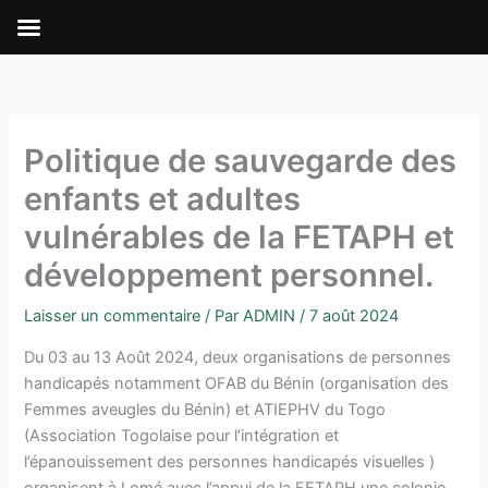
Aller
au
contenu
Politique de sauvegarde des
enfants et adultes
vulnérables de la FETAPH et
développement personnel.
Laisser un commentaire
/ Par
ADMIN
/
7 août 2024
Du 03 au 13 Août 2024, deux organisations de personnes
handicapés notamment OFAB du Bénin (organisation des
Femmes aveugles du Bénin) et ATIEPHV du Togo
(Association Togolaise pour l’intégration et
l’épanouissement des personnes handicapés visuelles )
organisent à Lomé avec l’appui de la FETAPH une colonie