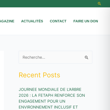
Recher
AGAZINE
ACTUALITÉS
CONTACT
FAIRE UN DON
R
e
Recent Posts
c
h
JOURNEE MONDIALE DE L’ARBRE
e
2026 : LA FETAPH RENFORCE SON
r
ENGAGEMENT POUR UN
c
ENVIRONNEMENT INCLUSIF ET