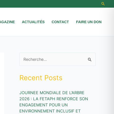
Recher
AGAZINE
ACTUALITÉS
CONTACT
FAIRE UN DON
R
e
Recent Posts
c
h
JOURNEE MONDIALE DE L’ARBRE
e
2026 : LA FETAPH RENFORCE SON
r
ENGAGEMENT POUR UN
c
ENVIRONNEMENT INCLUSIF ET