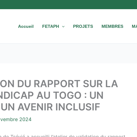
Accueil
FETAPH
PROJETS
MEMBRES
M
TION DU RAPPORT SUR LA
DICAP AU TOGO : UN
N AVENIR INCLUSIF
ovembre 2024
de Tsévié a accueilli l’atelier de validation du rapport