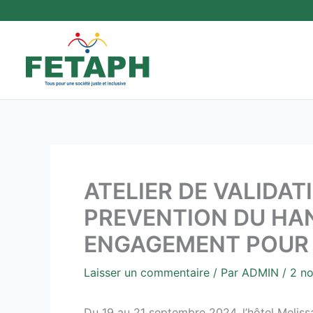
Aller
au
contenu
ATELIER DE VALIDA
PREVENTION DU HAN
ENGAGEMENT POUR U
Laisser un commentaire
/ Par
ADMIN
/
2 n
Du 19 au 21 septembre 2024, l’hôtel Melissa 