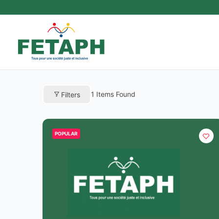
Aller
au
contenu
1
Items Found
Filters
POPULAR