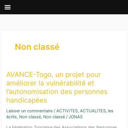
Aller
au
contenu
Non classé
AVANCE-Togo, un projet pour
AVANCE-
Togo,
améliorer la vulnérabilité et
un
l’autonomisation des personnes
projet
handicapées
pour
améliorer
Laisser un commentaire
/
ACTIVITES
,
ACTUALITES
,
les
la
écrits
,
Non classé
,
Non classé
/
JONAS
vulnérabilité
La Fédération Togolaise des Associations des Personnes