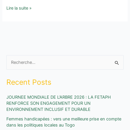
Lire la suite »
R
e
Recent Posts
c
h
JOURNEE MONDIALE DE L’ARBRE 2026 : LA FETAPH
e
RENFORCE SON ENGAGEMENT POUR UN
r
ENVIRONNEMENT INCLUSIF ET DURABLE
c
Femmes handicapées : vers une meilleure prise en compte
h
dans les politiques locales au Togo