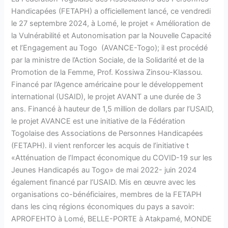
et
Handicapées (FETAPH) a officiellement lancé, ce vendredi
l’autonomisation
le 27 septembre 2024, à Lomé, le projet « Amélioration de
des
la Vulnérabilité et Autonomisation par la Nouvelle Capacité
personnes
et l’Engagement au Togo (AVANCE-Togo); il est procédé
handicapées
par la ministre de l’Action Sociale, de la Solidarité et de la
Promotion de la Femme, Prof. Kossiwa Zinsou-Klassou.
Financé par l’Agence américaine pour le développement
international (USAID), le projet AVANT a une durée de 3
ans. Financé à hauteur de 1,5 million de dollars par l’USAID,
le projet AVANCE est une initiative de la Fédération
Togolaise des Associations de Personnes Handicapées
(FETAPH). il vient renforcer les acquis de l’initiative t
«Atténuation de l’Impact économique du COVID-19 sur les
Jeunes Handicapés au Togo» de mai 2022- juin 2024
également financé par l’USAID. Mis en œuvre avec les
organisations co-bénéficiaires, membres de la FETAPH
dans les cinq régions économiques du pays a savoir:
APROFEHTO à Lomé, BELLE-PORTE à Atakpamé, MONDE