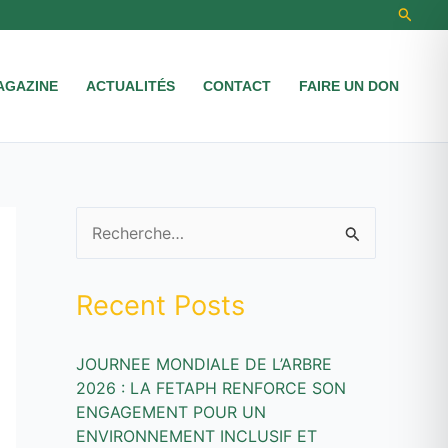
Recher
AGAZINE
ACTUALITÉS
CONTACT
FAIRE UN DON
R
e
Recent Posts
c
h
JOURNEE MONDIALE DE L’ARBRE
e
2026 : LA FETAPH RENFORCE SON
r
ENGAGEMENT POUR UN
c
ENVIRONNEMENT INCLUSIF ET