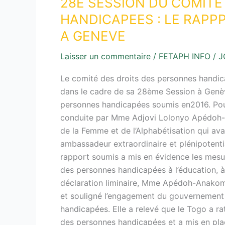
28È SESSION DU COMITE
HANDICAPEES : LE RAPP
A GENEVE
Laisser un commentaire
/
FETAPH INFO
/
J
Le comité des droits des personnes handic
dans le cadre de sa 28ème Session à Genève,
personnes handicapées soumis en2016. Pour 
conduite par Mme Adjovi Lolonyo Apédoh-An
de la Femme et de l’Alphabétisation qui ava
ambassadeur extraordinaire et plénipotenti
rapport soumis a mis en évidence les mesu
des personnes handicapées à l’éducation, à 
déclaration liminaire, Mme Apédoh-Anakoma
et souligné l’engagement du gouvernement 
handicapées. Elle a relevé que le Togo a ra
des personnes handicapées et a mis en place