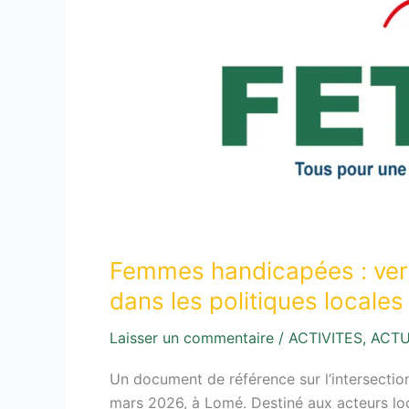
vers
une
meilleure
prise
en
compte
dans
les
politiques
locales
au
Femmes handicapées : vers
Togo
dans les politiques locale
Laisser un commentaire
/
ACTIVITES
,
ACTU
Un document de référence sur l’intersection
mars 2026, à Lomé. Destiné aux acteurs loca