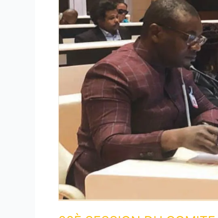
DU
COMITE
DES
DROITS
DES
PERSONNES
HANDICAPEES
:
LE
RAPPPORT
INITIAL
DU
TOGO
EXAMINE
A
GENEVE