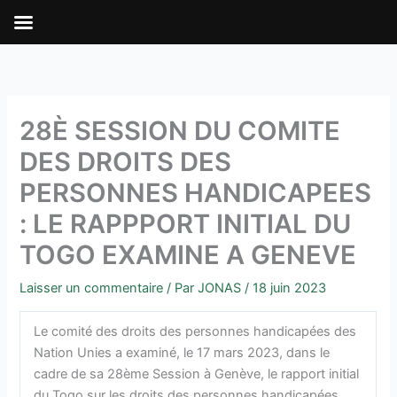
Aller
au
contenu
28È SESSION DU COMITE
DES DROITS DES
PERSONNES HANDICAPEES
: LE RAPPPORT INITIAL DU
TOGO EXAMINE A GENEVE
Laisser un commentaire
/ Par
JONAS
/
18 juin 2023
Le comité des droits des personnes handicapées des
Nation Unies a examiné, le 17 mars 2023, dans le
cadre de sa 28ème Session à Genève, le rapport initial
du Togo sur les droits des personnes handicapées