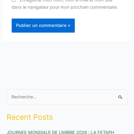
Enregistrer mon nom, mon e-mail et mon site
dans le navigateur pour mon prochain commentaire.
R
e
Recent Posts
c
h
JOURNEE MONDIALE DE L’ARBRE 2026 : LA FETAPH
e