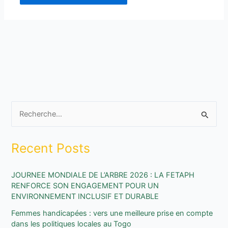
R
e
Recent Posts
c
h
JOURNEE MONDIALE DE L’ARBRE 2026 : LA FETAPH
e
RENFORCE SON ENGAGEMENT POUR UN
r
ENVIRONNEMENT INCLUSIF ET DURABLE
c
Femmes handicapées : vers une meilleure prise en compte
h
dans les politiques locales au Togo