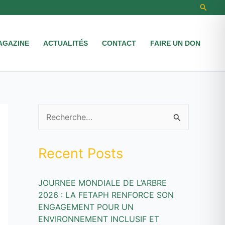
Recher
AGAZINE
ACTUALITÉS
CONTACT
FAIRE UN DON
R
e
Recent Posts
c
h
JOURNEE MONDIALE DE L’ARBRE
e
2026 : LA FETAPH RENFORCE SON
r
ENGAGEMENT POUR UN
c
ENVIRONNEMENT INCLUSIF ET