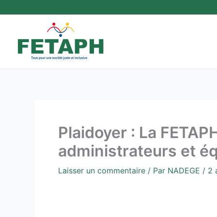
Aller
au
contenu
Plaidoyer : La FETAP
administrateurs et é
Laisser un commentaire
/ Par
NADEGE
/
2 