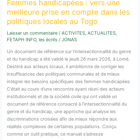
compte
Femmes handicapées : vers une
dans
meilleure prise en compte dans les
les
politiques locales au Togo
politiques
locales
Laisser un commentaire
/
ACTIVITES
,
ACTUALITES
,
au
FETAPH INFO
,
les écrits
/
JONAS
Togo
Un document de référence sur l’intersectionnalité du genre
et du handicap a été validé le jeudi 26 mars 2026, à Lomé.
Destiné aux acteurs locaux, il ambitionne de corriger les
insuffisances des politiques communales et de mieux
intégrer les besoins spécifiques des femmes handicapées.
C’était au cours d’une rencontre ayant réuni des acteurs
institutionnels et de la société civile qui ont validé un
document de référence consacré à l’intersectionnalité du
genre et du handicap, une approche qui analyse les
discriminations croisées afin de mieux répondre aux
réalités complexes de certaines populations. Conçu
comme un outil pratique, ce manuel s’adresse