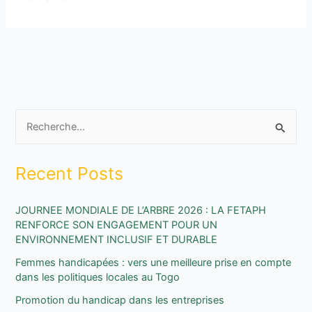
R
e
Recent Posts
c
h
JOURNEE MONDIALE DE L’ARBRE 2026 : LA FETAPH
e
RENFORCE SON ENGAGEMENT POUR UN
r
ENVIRONNEMENT INCLUSIF ET DURABLE
c
Femmes handicapées : vers une meilleure prise en compte
h
dans les politiques locales au Togo
e
Promotion du handicap dans les entreprises
r