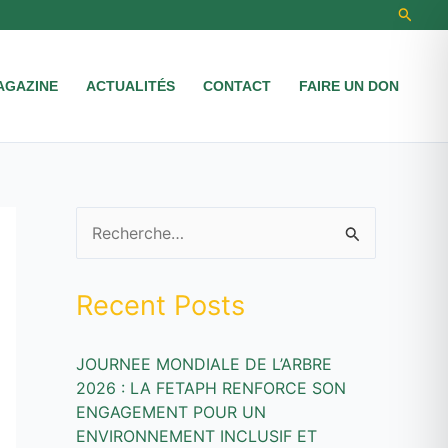
Recher
AGAZINE
ACTUALITÉS
CONTACT
FAIRE UN DON
R
e
Recent Posts
c
h
JOURNEE MONDIALE DE L’ARBRE
e
2026 : LA FETAPH RENFORCE SON
r
ENGAGEMENT POUR UN
c
ENVIRONNEMENT INCLUSIF ET