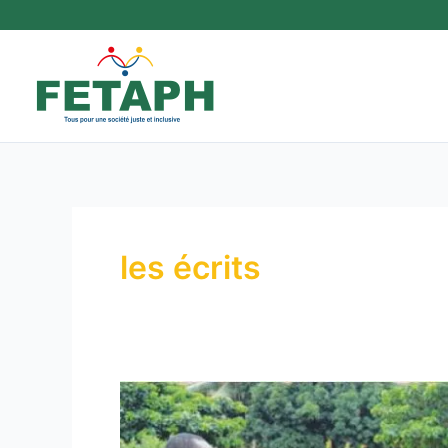
Aller
au
contenu
les écrits
APPUI
A
L’INCLUSION