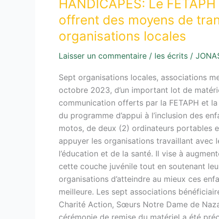
HANDICAPES: Le FETAPH et
et
offrent des moyens de tra
de
organisations locales
communication
aux
Laisser un commentaire
/
les écrits
/
JONA
organisations
locales
Sept organisations locales, associations m
octobre 2023, d’un important lot de matér
communication offerts par la FETAPH et la 
du programme d’appui à l’inclusion des en
motos, de deux (2) ordinateurs portables et d’
appuyer les organisations travaillant avec
l’éducation et de la santé. Il vise à augmen
cette couche juvénile tout en soutenant leur
organisations d’atteindre au mieux ces enfa
meilleure. Les sept associations bénéficiai
Charité Action, Sœurs Notre Dame de Na
cérémonie de remise du matériel a été préc