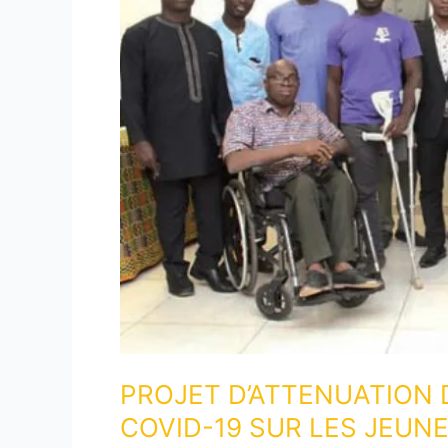
L’IMPACT
ECONOMIQUE
DU
COVID-
19
SUR
LES
JEUNES
HANDICAPES
AU
TOGO
PROJET D’ATTENUATION 
COVID-19 SUR LES JEUN